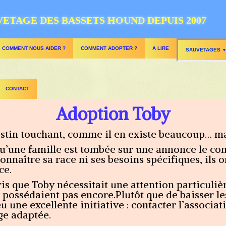
VETAGE DES BASSETS HOUND DEPUIS 2007
COMMENT NOUS AIDER ?
COMMENT ADOPTER ?
A LIRE
SAUVETAGES
CONTACT
Adoption Toby
stin touchant, comme il en existe beaucoup… mai
’une famille est tombée sur une annonce le co
onnaître sa race ni ses besoins spécifiques, ils
ce.
is que Toby nécessitait une attention particulièr
 possédaient pas encore.Plutôt que de baisser les
u une excellente initiative : contacter l’associat
ge adaptée.