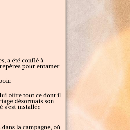
s, a été confié à
es repères pour entamer
poir.
ui offre tout ce dont il
partage désormais son
 s’est installée
s dans la campagne, où