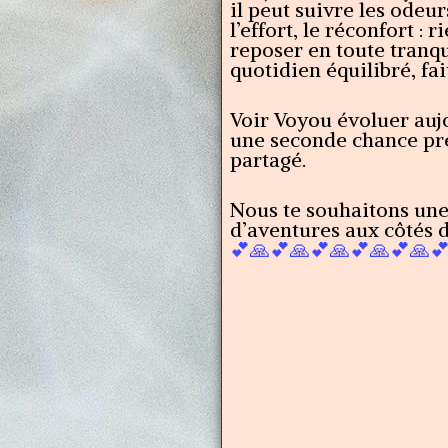
il peut suivre les odeur
l’effort, le réconfort :
reposer en toute tranqu
quotidien équilibré, fai
Voir Voyou évoluer aujo
une seconde chance préc
partagé.
Nous te souhaitons une 
d’aventures aux côtés d
💕🙏💕🙏💕🙏💕🙏💕🙏