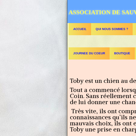
ASSOCIATION DE SAU
ACCUEIL
QUI NOUS SOMMES ?
JOURNEE DU COEUR
BOUTIQUE
Toby est un chien au de
Tout a commencé lorsqu
Coin. Sans réellement c
de lui donner une chan
Très vite, ils ont compr
connaissances qu’ils ne
mauvais choix, ils ont e
Toby une prise en char