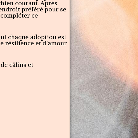
 chien courant. Après
n endroit préféré pour se
t compléter ce
int chaque adoption est
de résilience et d’amour
de câlins et