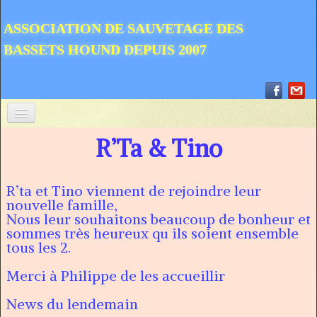
ASSOCIATION DE SAUVETAGE DES
BASSETS HOUND DEPUIS 2007
ACCUEIL
R’Ta & Tino
QUI NOUS SOMMES ?
R’ta et Tino viennent de rejoindre leur
COMMENT NOUS AIDER ?
nouvelle famille,
Nous leur souhaitons beaucoup de bonheur et
COMMENT ADOPTER ?
sommes très heureux qu ils soient ensemble
tous les 2.
A LIRE
Merci à Philippe de les accueillir
SAUVETAGES
▼
News du lendemain
NOUVELLES